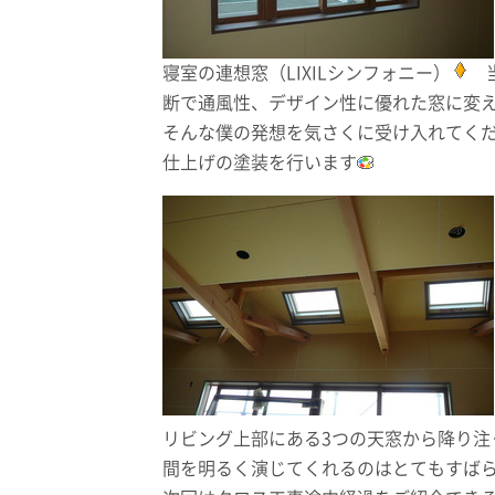
寝室の連想窓（LIXILシンフォニー）
当
断で通風性、デザイン性に優れた窓に変
そんな僕の発想を気さくに受け入れてく
仕上げの塗装を行います
リビング上部にある3つの天窓から降り注
間を明るく演じてくれるのはとてもすば