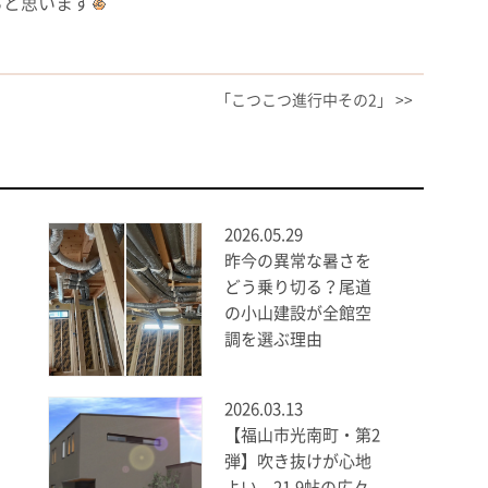
ると思います
「こつこつ進行中その2」 >>
2026.05.29
昨今の異常な暑さを
どう乗り切る？尾道
の小山建設が全館空
調を選ぶ理由
2026.03.13
【福山市光南町・第2
弾】吹き抜けが心地
よい、21.9帖の広々