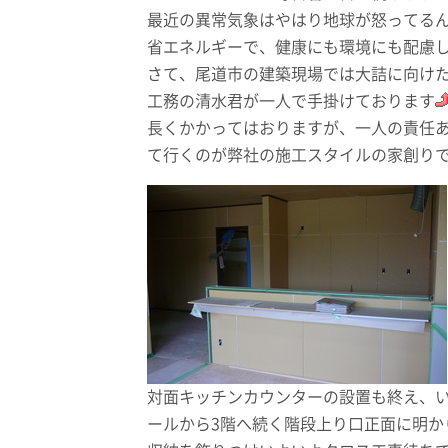
最近の異常気象はやはり地球が怒ってる
省エネルギーで、健康にも環境にも配慮
さて、尾道市の建築現場では大詰に向け
工務の清水君が一人で手掛けております
長くかかってはおりますが、一人の責任
て行くのが弊社の施工スタイルの家創り
対面キッチンカウンターの設置も終え、
ールから3階へ続く階段上り口正面に明か