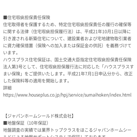
■住宅瑕疵担保責任保険
住宅取得者を保護するため、特定住宅瑕疵担保責任の履行の確保等
に関する法律（住宅瑕疵担保履行法）は、平成21年10月1日以降に
引き渡される新築住宅について、建設業者および宅地建物取引業者
に資力確保措置（保険への加入または保証金の供託）を義務づけて
います。
ハウスプラス住宅保証は、国土交通大臣指定住宅瑕疵担保責任保険
法人第3号として、住宅瑕疵担保履行法に対応した「ハウスプラスす
まい保険」をご提供いたします。平成21年7月1日申込分から、改正
した保険料等の適用を開始します。
詳細
https://www.houseplus.co.jp/hpj/service/sumaihoken/index.html
【ジャパンホームシールド株式会社】
■地盤保証（10年保証）
地盤調査の実績では業界トップクラスをほこるジャパンホームシー