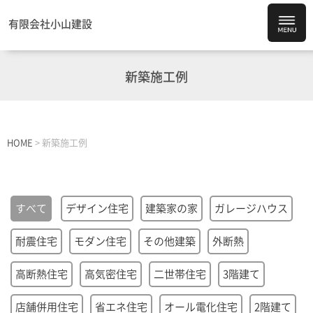
有限会社小山建設
新築施工例
HOME
>
新築施工例
すべて
デザイン住宅
建築家の家
ガレージハウス
耐震住宅
モダン住宅
その他建築
外断熱
高断熱住宅
高気密住宅
二世帯住宅
3階建て
店舗併用住宅
省エネ住宅
オール電化住宅
2階建て