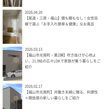
2026.04.20
【尾道・三原・福山】鏡も棚もなし！女性目
線で選ぶ「お手入れ簡単＆健康」なお風呂
2026.03.13
【福山市光南町・第2弾】吹き抜けが心地よ
い、21.9帖の広々LDKで家族が集う暮らしをご
紹介
2026.02.17
【福山市光南町】共働き夫婦に贈る、利便性
×開放感の新しい暮らしをご紹介