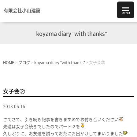
有限会社小山建設
koyama diary "with thanks"
HOME
>
ブログ
>
koyama diary "with thanks"
>
女子会②
女子会②
2013.06.16
さてさて、引き続き記事を書きますのでお付き合いください
先週は女子会続きでしたのでパート２を
久しぶりに、お友達を誘ってお茶にお出かけしてまいりました