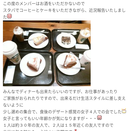
この度のメンバーはお酒をいただかないので
スタバでコーヒーとケーキをいただきながら、近況報告いたしまし
た
みんなでディナーも出来たらいいのですが、お仕事があったり
ご家族がおられたりですので、出来るだけ生活スタイルに差し支え
ないように
少し遅めの集合で、食後のデザート感覚の女子４人での会でした
女子と言ってもいい年齢かが気になりますが・・・
１人は約３０年の友人で、２人は１５年近くの友人ですので