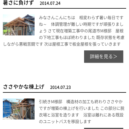
暑さに負けず
2014.07.24
みなさんこんにちは 相変わらず暑い毎日です
ね～ 体調管理が難しい時期ですが頑張りまし
ょう さて現在増築工事中の尾道市M様邸 屋根
の下地工事もほぼ終わりました 既存状態を考慮
しながら悪戦苦闘です 次は屋根工事で板金屋根を張っていきます
詳細を見る＞
ささやかな棟上げ
2014.07.23
引続きM様邸 構造材の加工も終わりささやか
ですが増築の棟上げを行いました この部分に脱
衣場と浴室を造ります 浴室は離れにある既設
のユニットバスを移設します