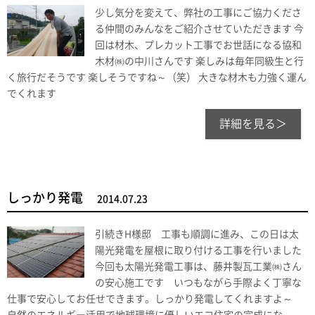
少し気分を変えて、弊社の工事にご協力くださ
る仲間のみんなをご紹介させていただきます 今
回は材木、プレカット工事でお世話になる協和
木材㈱の中川さんです 楽しみは毎年同級生と行
く旅行だそうです 楽しそうですね～（笑） 大きな材木も力強く運ん
でくれます
詳細を見る＞
しっかり発電
2014.07.23
引続きH様邸 工事も順調に進み、この日は太
陽光発電を屋根に取り付ける工事を行いました
今回も太陽光発電工事は、藤井製瓦工業㈱さん
の安心施工です いつもながら手際よく丁寧な
仕事で安心してお任せできます。しっかり発電してくれますよ～