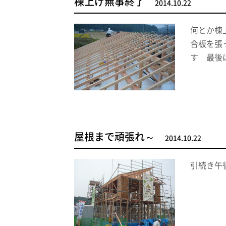
棟上げ無事終了
2014.10.22
何とか棟
合板を張
す 最後
屋根まで頑張れ～
2014.10.22
引続き午