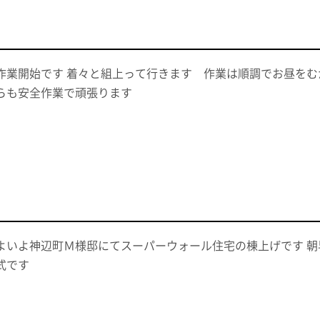
作業開始です 着々と組上って行きます 作業は順調でお昼を
らも安全作業で頑張ります
よいよ神辺町Ｍ様邸にてスーパーウォール住宅の棟上げです 朝
式です