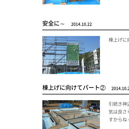
安全に～
2014.10.22
棟上げに
棟上げに向けてパート②
2014.10.
引続き神
気は良さ
すからね