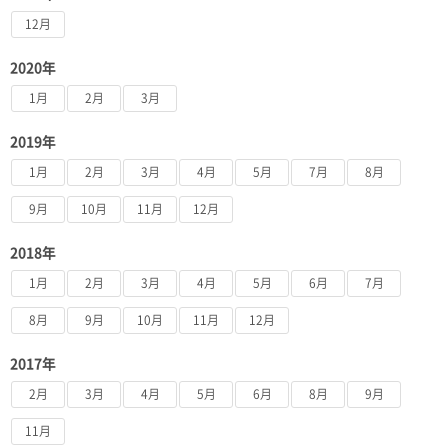
12月
2020年
1月
2月
3月
2019年
1月
2月
3月
4月
5月
7月
8月
9月
10月
11月
12月
2018年
1月
2月
3月
4月
5月
6月
7月
8月
9月
10月
11月
12月
2017年
2月
3月
4月
5月
6月
8月
9月
11月