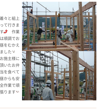
着々と組上
って行きま
す
作業
は順調でお
昼をむかえ
ました
お施主様に
頂いたお弁
当を食べて
昼からも安
全作業で頑
張ります