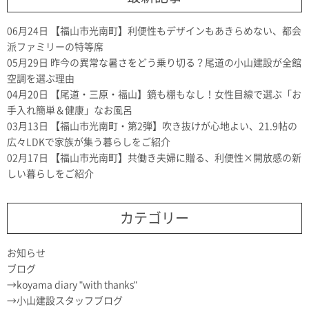
06月24日
【福山市光南町】利便性もデザインもあきらめない、都会
派ファミリーの特等席
05月29日
昨今の異常な暑さをどう乗り切る？尾道の小山建設が全館
空調を選ぶ理由
04月20日
【尾道・三原・福山】鏡も棚もなし！女性目線で選ぶ「お
手入れ簡単＆健康」なお風呂
03月13日
【福山市光南町・第2弾】吹き抜けが心地よい、21.9帖の
広々LDKで家族が集う暮らしをご紹介
02月17日
【福山市光南町】共働き夫婦に贈る、利便性×開放感の新
しい暮らしをご紹介
カテゴリー
お知らせ
ブログ
koyama diary "with thanks"
小山建設スタッフブログ