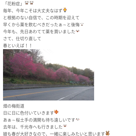
「花粉症」
毎年、今年こそは大丈夫なはず
と根拠のない自信で、この時期を迎えて
早くから薬を飲むべきだったぁ～と後悔
今年も、先日あわてて薬を買いました
さて、仕切り直して
春といえば！！
畑の梅街道
日に日に色付いていきます
あぁ～桜土手の満開も待ち遠しいです
去年は、千光寺へも行きました
娘も春が大好きなので、一緒に楽しみたいと思います