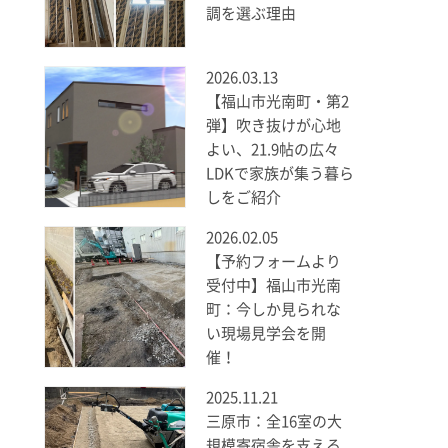
調を選ぶ理由
2026.03.13
【福山市光南町・第2
弾】吹き抜けが心地
よい、21.9帖の広々
LDKで家族が集う暮ら
しをご紹介
2026.02.05
【予約フォームより
受付中】福山市光南
町：今しか見られな
い現場見学会を開
催！
2025.11.21
三原市：全16室の大
規模寄宿舎を支える