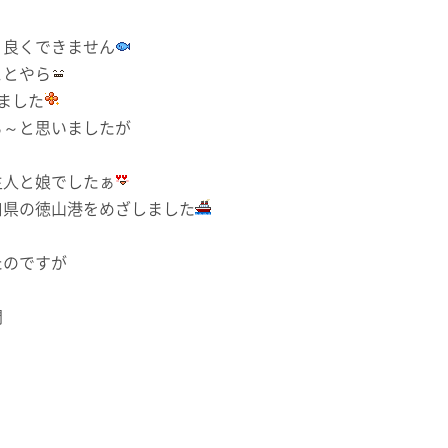
り良くできません
ことやら
ました
ぁ～と思いましたが
主人と娘でしたぁ
口県の徳山港をめざしました
たのですが
間