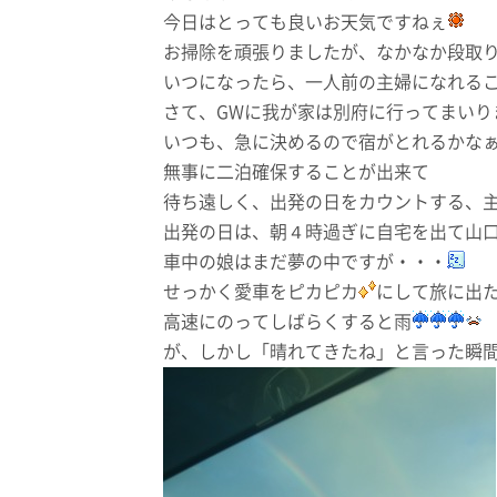
今日はとっても良いお天気ですねぇ
お掃除を頑張りましたが、なかなか段取
いつになったら、一人前の主婦になれる
さて、GWに我が家は別府に行ってまいり
いつも、急に決めるので宿がとれるかな
無事に二泊確保することが出来て
待ち遠しく、出発の日をカウントする、
出発の日は、朝４時過ぎに自宅を出て山
車中の娘はまだ夢の中ですが・・・
せっかく愛車をピカピカ
にして旅に出
高速にのってしばらくすると雨
が、しかし「晴れてきたね」と言った瞬