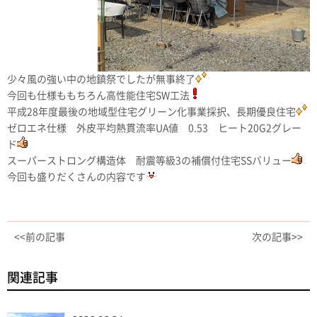
少々風の強い中の地鎮祭でしたが無事終了
今回も仕様ももちろん高性能住宅SW工法
平成28年度最後の地域型住宅グリーン化事業採択、長期優良住宅
ゼロエネ仕様 外皮平均熱貫流率UA値 0.53 ヒート20G2グレー
ド
スーパーストロング構造体 耐震等級3の補償付住宅SSバリュー
今回も盛りだくさんの内容です
<<前の記事
次の記事>>
関連記事