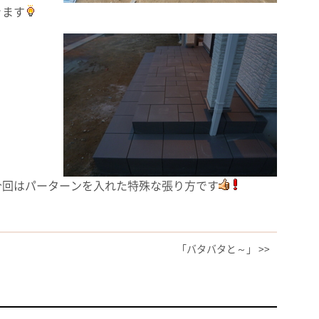
きます
回はパーターンを入れた特殊な張り方です
「バタバタと～」 >>