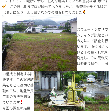
これからこの場所に新しい住宅を建築するための重要な第1歩です
この日は朝まで雨が降っておりましたが、調査開始をする頃に
は晴天になり、蒸し暑いなかでの調査となりました
スウェーデン式サウ
ンディング試験とい
う方法にて調査を行
います。原位置にお
ける土の貫入抵抗を
測定し、その硬軟又
は締まり具合、土層
の構成を判定する試
験です。この試験結
果をもとに適切な基
礎の工法、地盤改良
工事の方法を判断し
ていきます
今回の調査の結果、