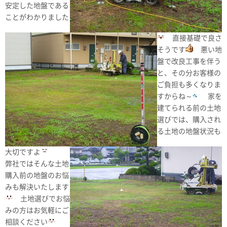
安定した地盤である
ことがわかりました
直接基礎で良さ
そうです
悪い地
盤で改良工事を伴う
と、その分お客様の
ご負担も多くなりま
すからね～
家を
建てられる前の土地
選びでは、購入され
る土地の地盤状況も
大切ですよ
弊社ではそんな土地
購入前の地盤のお悩
みも解決いたします
土地選びでお悩
みの方はお気軽にご
相談ください