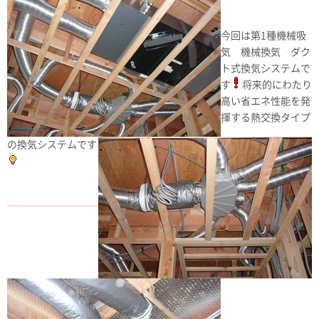
今回は第1種機械吸
気 機械換気 ダク
ト式換気システムで
す
将来的にわたり
高い省エネ性能を発
揮する熱交換タイプ
の換気システムです