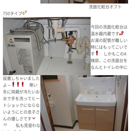
洗面化粧台オフト
750タイプ
今回の洗面化粧台は
温水器内蔵です
お湯の配管が難しい
時にはもってこいで
す
しかもこのA
様邸、この洗面台を
なんとトイレの中に
設置しちゃいました
よ～
寒い
冬に両親が冷たいお
水で手を洗ってヒー
トショックにならな
いようにとの息子さ
んの優しさです
私も見習わな