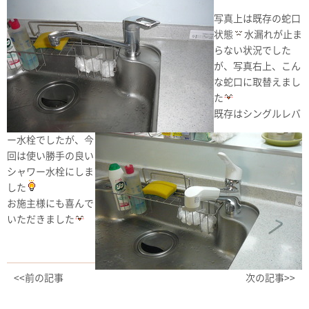
写真上は既存の蛇口
状態
水漏れが止ま
らない状況でした
が、写真右上、こん
な蛇口に取替えまし
た
既存はシングルレバ
ー水栓でしたが、今
回は使い勝手の良い
シャワー水栓にしま
した
お施主様にも喜んで
いただきました
<<前の記事
次の記事>>