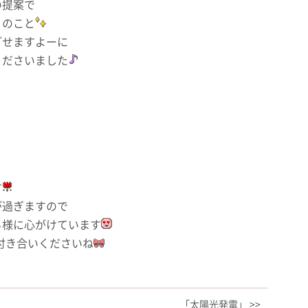
の提案で
とのこと
ごせますよーに
くださいました
す
が過ぎますので
る様に心がけています
付き合いくださいね
「太陽光発電」 >>