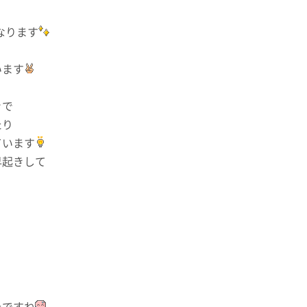
なります
、
います
きで
たり
ています
早起きして