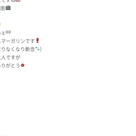
たですね
撮影
ねぇ
ムマーガリンです
足りなくなり断念
）
主人ですが
ありがとう