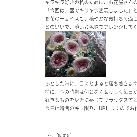
キラキラ好きの私のために、お花屋さん
「今回は、器でキラキラ表現しました」
お花のチョイスも、穏やかな気持ちで過
との思いで、淡いお色味でアレンジして
ふとした時に、目にとまると落ち着きま
特に、今の時期は何となくせわしく毎日
好きなものを身近に感じてリラックスす
今日は時間の許す限り、UPしますのでお
<< 「続更新」