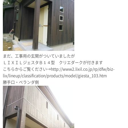
まだ、工事用の玄関がついていましたが
ＬＩＸＩＬジェスタＢ１４型 クリエダークが付きます
こちらからご覧ください→http://www2.lixil.co.jp/rp/dfw/biz-
lix/lineup/classification/products/model/giesta_103.htm
勝手口・ベランダ側