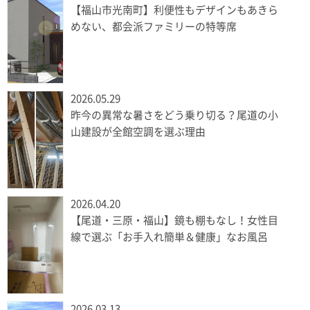
【福山市光南町】利便性もデザインもあきら
めない、都会派ファミリーの特等席
2026.05.29
昨今の異常な暑さをどう乗り切る？尾道の小
山建設が全館空調を選ぶ理由
2026.04.20
【尾道・三原・福山】鏡も棚もなし！女性目
線で選ぶ「お手入れ簡単＆健康」なお風呂
2026.03.13