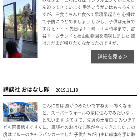
みなさま こんにちは インフルエンザがどんど
ん迫ってきています 手洗いうがいはもちろんで
すが、三食きちんと食べて早寝早起きを 心掛け
て予防につとめましょう しかし、子供は元気で
すねぇ・・・ 先日は１１時～１４時半まで、富
谷ドームランドと福山動物園を満喫しました 娘
はまだまだ帰りたくなかったのですが、
詳細を見る＞
講談社 おはなし隊
2019.11.19
こんにちは 風がつめたいですねぇ～ 寒くなる
と、スーパーウォールの家に住んでみたいな～
と思います さてさて、先週の土曜日に みつぎ子
ども図書館すくすくに、講談社のおはなし隊がやってきました この
度はブルーのキャラバンカーでした 子供たちが自由に絵本を手に取