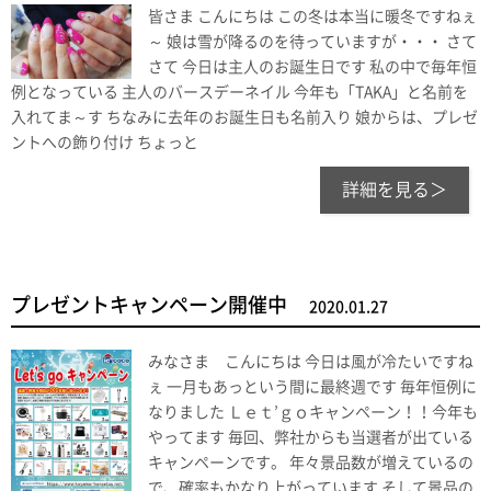
皆さま こんにちは この冬は本当に暖冬ですねぇ
～ 娘は雪が降るのを待っていますが・・・ さて
さて 今日は主人のお誕生日です 私の中で毎年恒
例となっている 主人のバースデーネイル 今年も「TAKA」と名前を
入れてま～す ちなみに去年のお誕生日も名前入り 娘からは、プレゼ
ントへの飾り付け ちょっと
詳細を見る＞
プレゼントキャンペーン開催中
2020.01.27
みなさま こんにちは 今日は風が冷たいですね
ぇ 一月もあっという間に最終週です 毎年恒例に
なりました Ｌｅｔ’ｇｏキャンペーン！！今年も
やってます 毎回、弊社からも当選者が出ている
キャンペーンです。 年々景品数が増えているの
で、確率もかなり上がっています そして景品の