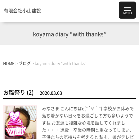
有限会社小山建設
koyama diary “with thanks”
HOME
>
ブログ
>
koyama diary "with thanks"
お雛祭り (2)
2020.03.03
みなさま こんにちはσ(*´∀｀*) 学校がお休みで
落ち着かない日々をお過ごしの方も多いようで
すね お友達も複雑な心境を話してくれまし
た・・・ 進級・卒業の時期と重なってしまい、
子供たちの気持ちを考えると 私も、娘がテレビ